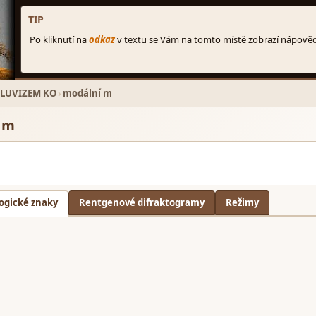
LUVIZEM KO
›
modální m
 m
ogické znaky
Rentgenové difraktogramy
Režimy