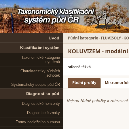
Půdní kategorie
›
FLUVISOLY
›
KO
Úvod
Klasifikační systém
KOLUVIZEM - modální
Taxonomické kategorie
systémů
středně těžká
Charakteristiky půdních
jednotek
Půdní profily
Mikromorfol
Systematický soupis půd ČR
Diagnostika půd
Diagnostické horizonty
Diagnostické znaky
Formy nadložního humusu