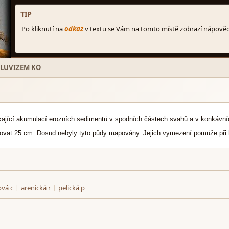
LUVIZEM KO
ikající akumulací erozních sedimentů v spodních částech svahů a v konkávn
vat 25 cm. Dosud nebyly tyto půdy mapovány. Jejich vymezení pomůže při ho