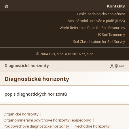
Kontakty
Česká pedologická společnost
Mezinárodní unie věd o půdě (IUSS)
World Reference Base for Soil Resources
US Soil Taxonomy
Soil Classification for Soil Survey
© 2004 ÚVT, s.r.o. a
BENETA.cz, s.r.o.
Diagnostické horizonty
Diagnostické horizonty
popis diagnostických horizontů