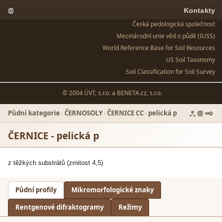
Kontakty
Česká pedologická společnost
Mezinárodní unie věd o půdě (IUSS)
World Reference Base for Soil Resources
US Soil Taxonomy
Soil Classification for Soil Survey
© 2004 ÚVT, s.r.o. a
BENETA.cz, s.r.o.
Půdní kategorie
›
ČERNOSOLY
›
ČERNICE CC
›
pelická p
ČERNICE - pelická p
z těžkých substrátů (zrnitost 4,5)
Půdní profily
Mikromorfologické znaky
Rentgenové difraktogramy
Režimy