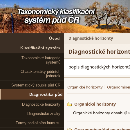
Diagnostické horizonty
Úvod
Klasifikační systém
Diagnostické horizon
Taxonomické kategorie
systémů
popis diagnostických horizont
Charakteristiky půdních
jednotek
Systematický soupis půd ČR
Diagnostika půd
Diagnostické horizonty
Diagnostické znaky
Formy nadložního humusu