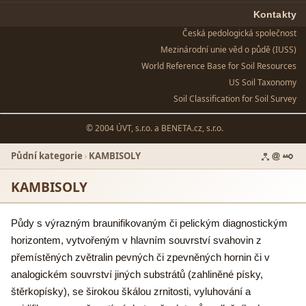
Kontakty
Česká pedologická společnost
Mezinárodní unie věd o půdě (IUSS)
World Reference Base for Soil Resources
US Soil Taxonomy
Soil Classification for Soil Survey
© 2004 ÚVT, s.r.o. a
BENETA.cz, s.r.o.
Půdní kategorie
›
KAMBISOLY
KAMBISOLY
Půdy s výrazným braunifikovaným či pelickým diagnostickým
horizontem, vytvořeným v hlavním souvrství svahovin z
přemístěných zvětralin pevných či zpevněných hornin či v
analogickém souvrství jiných substrátů (zahliněné písky,
štěrkopísky), se širokou škálou zrnitosti, vyluhování a