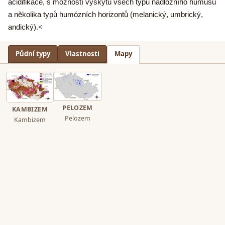
acidifikace, s možností výskytu všech typů nadložního humusu
a několika typů humózních horizontů (melanický, umbrický,
<
andický).
Půdní typy
Vlastnosti
Mapy