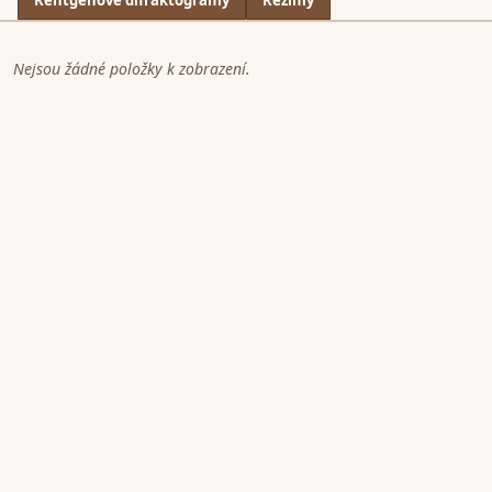
Rentgenové difraktogramy
Režimy