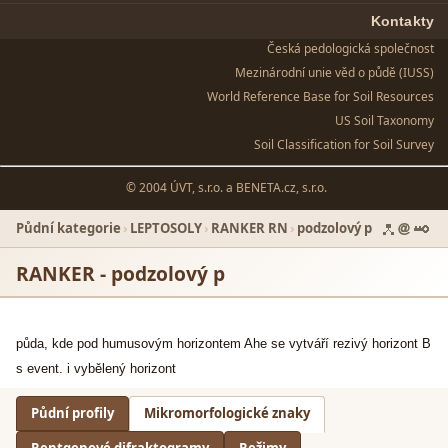
Kontakty
Česká pedologická společnost
Mezinárodní unie věd o půdě (IUSS)
World Reference Base for Soil Resources
US Soil Taxonomy
Soil Classification for Soil Survey
© 2004 ÚVT, s.r.o. a
BENETA.cz, s.r.o.
Půdní kategorie
›
LEPTOSOLY
›
RANKER RN
›
podzolový p
RANKER - podzolový p
půda, kde pod humusový
m horizontem Ahe se vytv
áří
reziv
ý
horizont B
s event. i vyb
ě
len
ý
horizont
Půdní profily
Mikromorfologické znaky