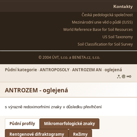
Kontakty
Česká pedologická společnost
Mezinárodní unie věd o půdě (IUSS)
World Reference Base for Soil Resources
US Soil Taxonomy
Soil Classification for Soil Survey
© 2004 ÚVT, s.r.o. a
BENETA.cz, s.r.o.
Půdní kategorie
›
ANTROPOSOLY
›
ANTROZEM AN
›
oglejená
ANTROZEM - oglejená
s výrazně redoximorfními znaky v důsledku převlhčení
Půdní profily
Mikromorfologické znaky
Rentgenové difraktogramy
Režimy