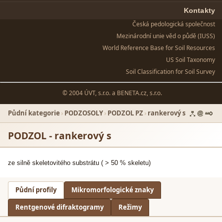
Kontakty
Česká pedologická společnost
Mezinárodní unie věd o půdě (IUSS)
World Reference Base for Soil Resources
US Soil Taxonomy
Soil Classification for Soil Survey
© 2004 ÚVT, s.r.o. a
BENETA.cz, s.r.o.
Půdní kategorie
›
PODZOSOLY
›
PODZOL PZ
›
rankerový s
PODZOL - rankerový s
ze silně skeletovitého substrátu ( > 50 % skeletu)
Půdní profily
Mikromorfologické znaky
Rentgenové difraktogramy
Režimy