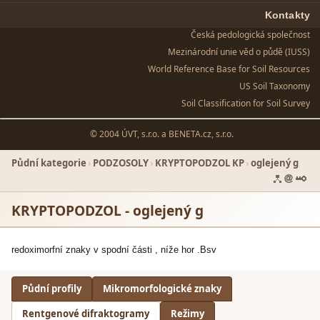
Kontakty
Česká pedologická společnost
Mezinárodní unie věd o půdě (IUSS)
World Reference Base for Soil Resources
US Soil Taxonomy
Soil Classification for Soil Survey
© 2004 ÚVT, s.r.o. a
BENETA.cz, s.r.o.
Půdní kategorie
›
PODZOSOLY
›
KRYPTOPODZOL KP
›
oglejený g
KRYPTOPODZOL - oglejený g
redoximorfní znaky v spodní části , níže hor .Bsv
Půdní profily
Mikromorfologické znaky
Rentgenové difraktogramy
Režimy