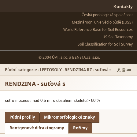
Kontakty
Česká pedologická společnost
Mezinárodní unie věd o půdě (IUSS)
World Reference Base for Soil Resources
US Soil Taxonomy
Soil Classification for Soil Survey
© 2004 ÚVT, s.r.o. a
BENETA.cz, s.r.o.
Půdní kategorie
›
LEPTOSOLY
›
RENDZINA RZ
›
suťová s
RENDZINA - suťová s
suť o mocnosti nad
0,5 m
, s obsahem skeletu
>
80 %
Půdní profily
Mikromorfologické znaky
Rentgenové difraktogramy
Režimy