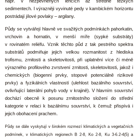
např. v nezpevněných lehčích až středně těžkých
sedimentech. I výrazněji vyvinuté pedy v kambickém horizontu
postrádají jílové povlaky – argilany.
Půdy se vytvářejí hlavně ve svažitých podmínkách pahorkatin,
vrchovin a hornatin, v menší míře (sypké substráty)
v rovinatém reliéfu. Vznik těchto půd z tak pestrého spektra
substrátů podmiňuje jejich velkou rozmanitost z hlediska
trofismu, zrnitosti a skeletovitosti, při uplatnění více či méně
výrazného profilového zvrstvení zrnitosti, skeletovitosti, jakož i
chemických (biogenní prvky, stopové potenciálně rizikové
prvky) a fyzikálních vlastností (ulehlost bazálního
souvrství,
ovlivňující laterální pohyb vody v krajině). V hlavním souvrství
dochází obecně k posunu zrnitostního složení do střední
kategorie v relaci k bazálnímu souvrství, k čemuž přispívá i
jejich obohacení prachem.
Půdy se dále vyskytují v širokém rozmezí klimatických a vegetačních
podmínek, v klimatických regionech B 2-8, Ko 2-8, Ku 3-6.2-4(5) a