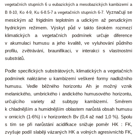
vegetačních stupních 6 u eubazických a mesobazických kambizemí a
Vyznačují se
B 8-10, Ko 4-9, Ku 6-8.5-7 a vegetačních stupních 6-7.
mesickým až frigidním teplotním a udickým až perudickým
hydrickým režimem. Výskyt půd v takto širokém rozmezí
klimatických a vegetačních podmínek určuje diference
v akumulaci humusu a jeho kvalitě, ve vyluhování půdního
profilu, zvětrávání, braunifikaci, v interakci s vlastnostmi
substrátů.
Podle specifických substrátových, klimatických a vegetačních
podmínek nalézáme u kambizemí veškeré formy nadložního
humusu. Vedle běžného horizontu Ah je možný vznik
melanického, umbrického i andického humusového horizontu,
určujícího variety až subtypy kambizemí. Směrem
k chladnějším a humidnějším oblastem narůstá obsah humusu
v ornicích (1-6%) i v horizontech Bv (0,4 až nad 1,0 %). Spolu
s tím se při narůstání acidifkace snižuje poměr HK : FK,
zvyšuje podíl slaběji vázaných HK a volných agresivníchb FK,