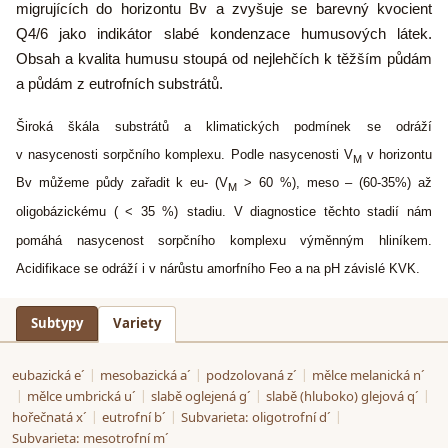
migrujících do horizontu Bv a zvyšuje se barevný kvocient
Q4/6 jako indikátor slabé kondenzace humusových látek.
Obsah a kvalita humusu stoupá od nejlehčích k těžším půdám
a půdám z eutrofních substrátů.
Široká škála substrátů a klimatických podmínek se odráží
v nasycenosti sorpčního komplexu. Podle nasycenosti V
v horizontu
M
Bv můžeme půdy zařadit k eu
-
(V
>
60 %),
meso – (60-35%) až
M
oligobázickému (
<
35 %)
stadiu. V diagnostice těchto stadií nám
pomáhá
nasycenost sorpčního komplexu výměnným hliníkem.
Acidifikace se odráží i v nárůstu amorfního Feo a na pH závislé KVK
.
Subtypy
Variety