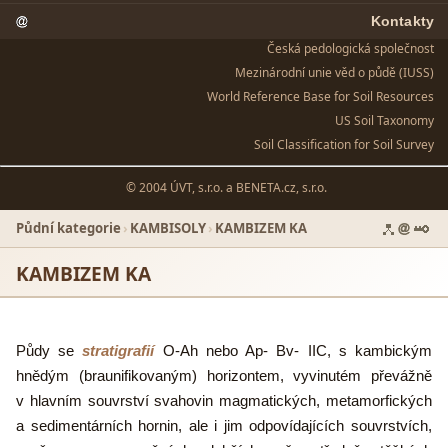
Kontakty
Česká pedologická společnost
Mezinárodní unie věd o půdě (IUSS)
World Reference Base for Soil Resources
US Soil Taxonomy
Soil Classification for Soil Survey
© 2004 ÚVT, s.r.o. a
BENETA.cz, s.r.o.
Půdní kategorie
›
KAMBISOLY
›
KAMBIZEM KA
KAMBIZEM KA
Půdy se
stratigrafií
O-Ah nebo Ap- Bv- IIC, s kambickým
hnědým (braunifikovaným) horizontem, vyvinutém převážně
v hlavním souvrství svahovin magmatických, metamorfických
a sedimentárních hornin, ale i jim odpovídajících souvrstvích,