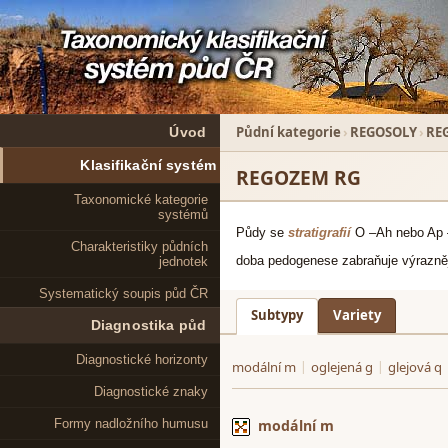
Půdní kategorie
›
REGOSOLY
›
RE
Úvod
Klasifikační systém
REGOZEM RG
Taxonomické kategorie
systémů
Půdy se
stratigrafií
O –Ah nebo Ap –
Charakteristiky půdních
doba pedogenese zabraňuje výrazně
jednotek
Systematický soupis půd ČR
Subtypy
Variety
Diagnostika půd
Diagnostické horizonty
Diagnostické znaky
Formy nadložního humusu