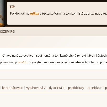
GOZEM RG
 C, vyvinuté ze sypkých sedimentů, a to hlavně písků (v rovinatých částech 
jšímu vývoji
profilu
. Vyskytují se však i na jiných substrátech, v tomto pří