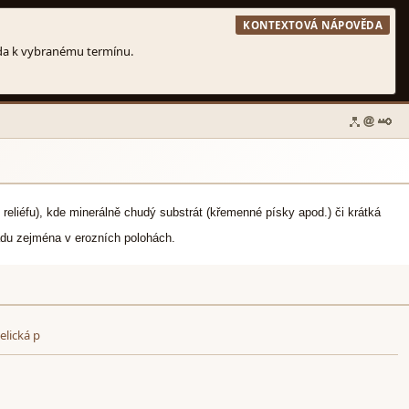
reliéfu), kde minerálně chudý substrát (křemenné písky apod.) či krátká
padu zejména v erozních polohách.