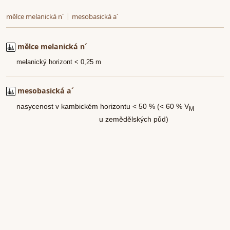
mělce melanická n´
|
mesobasická a´
mělce melanická n´
melanický horizont <
0,25 m
mesobasická a´
nasycenost v kambickém horizontu < 50 % (< 60 % V
M
u
zemědělských půd)