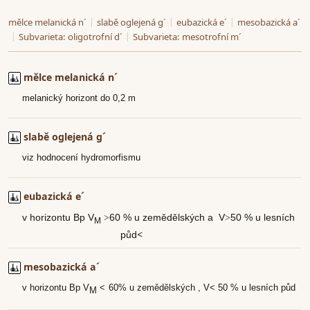
mělce melanická n´
|
slabě oglejená g´
|
eubazická e´
|
mesobazická a´
|
Subvarieta: oligotrofní d´
|
Subvarieta: mesotrofní m´
mělce melanická n´
melanický horizont do
0,2 m
slabě oglejená g´
viz hodnocení hydromorfismu
eubazická e´
v horizontu Bp V
>
60 % u zemědělských a
V
>
50 % u lesních
M
<
půd
mesobazická a´
v horizontu Bp V
<
60% u zemědělských
, V
<
50
% u lesních půd
M